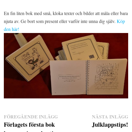
En fin liten bok med små, kloka texter och bilder att måla eller bara
njuta av. Ge bort som present eller varför inte unna dig själv.
Köp
den här!
Inläggsnavigering
FÖREGÅENDE INLÄGG
Föregående
NÄSTA INLÄGG
N
Förlagets första bok
inlägg:
Julklappstips!
in