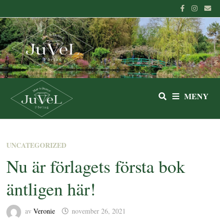
Hoppa
till
innehåll
MENY
UNCATEGORIZED
Nu är förlagets första bok
äntligen här!
av
Veronie
november 26, 2021