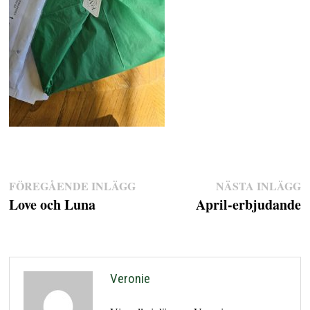
Inläggsnavigering
FÖREGÅENDE INLÄGG
Föregående
NÄSTA INLÄGG
N
Love och Luna
inlägg:
April-erbjudande
in
Veronie