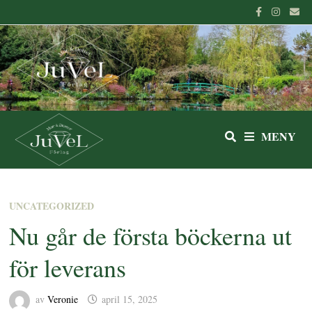
Hoppa
till
innehåll
MENY
UNCATEGORIZED
Nu går de första böckerna ut
för leverans
av
Veronie
april 15, 2025