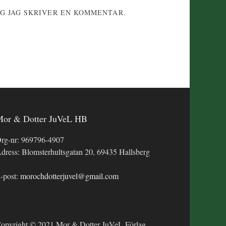
G JAG SKRIVER EN KOMMENTAR.
or & Dotter JuVeL HB
rg-nr: 969796-4907
dress: Blomsterhultsgatan 20, 69435 Hallsberg
-post:
morochdotterjuvel@gmail.com
opyright © 2021 Mor & Dotter JuVeL Förlag