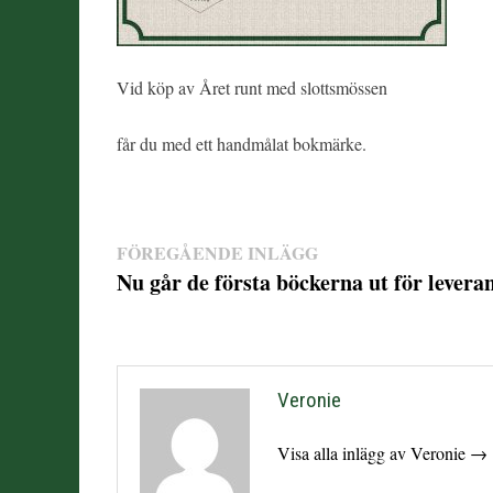
Vid köp av Året runt med slottsmössen
får du med ett handmålat bokmärke.
Inläggsnavigering
FÖREGÅENDE INLÄGG
Föregående
Nu går de första böckerna ut för levera
inlägg:
Veronie
Visa alla inlägg av Veronie →